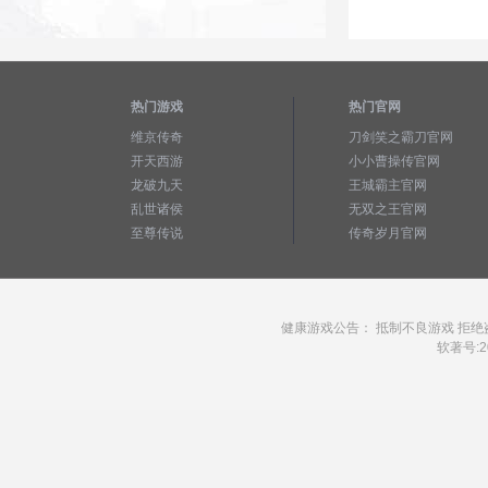
热门游戏
热门官网
维京传奇
刀剑笑之霸刀官网
开天西游
小小曹操传官网
龙破九天
王城霸主官网
乱世诸侯
无双之王官网
至尊传说
传奇岁月官网
健康游戏公告： 抵制不良游戏 拒绝
软著号:20