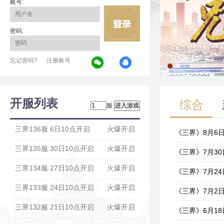
账号:
密码:
忘记密码?
注册账号
开服列表
综合
服
三界136服 6日10点开启
火爆开启
《三界》8月6
三界135服 30日10点开启
火爆开启
08-04
《三界》7月3
三界134服 27日10点开启
火爆开启
07-29
《三界》7月2
三界133服 24日10点开启
火爆开启
07-22
《三界》7月2
三界132服 21日10点开启
火爆开启
07-01
《三界》6月1