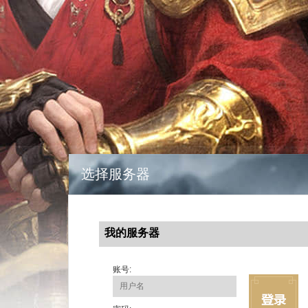
选择服务器
我的服务器
账号: