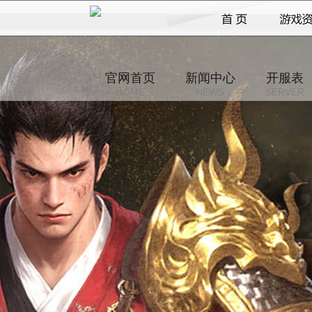
官网首页
新闻中心
开服表
HOME
NEWS
SERVER