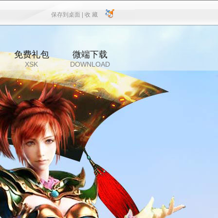
保存到桌面 |
收 藏
保存到桌面
|
收 藏
免费礼包
微端下载
XSK
DOWNLOAD