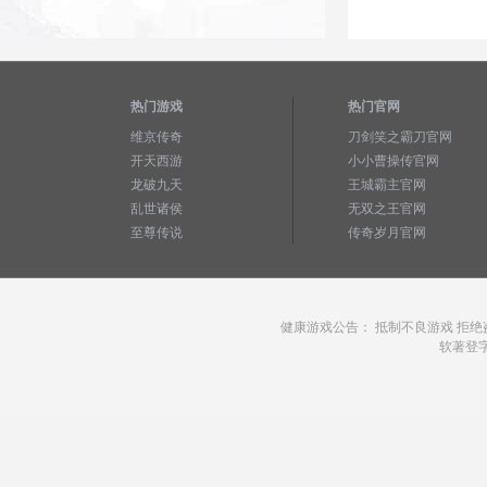
热门游戏
热门官网
维京传奇
刀剑笑之霸刀官网
开天西游
小小曹操传官网
龙破九天
王城霸主官网
乱世诸侯
无双之王官网
至尊传说
传奇岁月官网
健康游戏公告： 抵制不良游戏 拒绝
软著登字第1