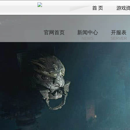
官网首页
新闻中心
开服表
HOME
NEWS
SERVER