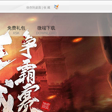
保存到桌面 |
收 藏
保存到桌面
|
收 藏
免费礼包
微端下载
XSK
DOWNLOAD